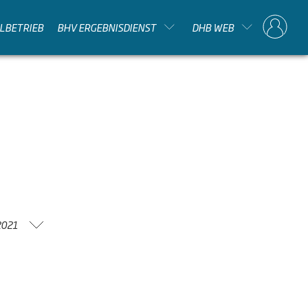
ELBETRIEB
BHV ERGEBNISDIENST
DHB WEB
2021