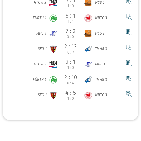
3 : 1
HTCW 3
HCS 2
1 : 0
6 : 1
FÜRTH 1
NHTC 3
1 : 1
7 : 2
MHC 1
HCS 2
3 : 0
2 : 13
SFG 1
TV 48 3
0 : 7
2 : 1
HTCW 3
MHC 1
1 : 0
2 : 10
FÜRTH 1
TV 48 3
0 : 4
4 : 5
SFG 1
NHTC 3
1 : 0