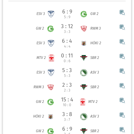
6 : 9
ESV 3
GW 2
5 : 9
3 : 12
GW 2
RWM 3
3 : 3
6 : 4
ESV 3
HÖKI 2
4 : 4
0 : 11
MTV 2
SBR 2
0 : 6
5 : 3
ESV 3
ASV 3
5 : 3
2 : 3
RWM 3
SBR 2
2 : 3
15 : 4
GW 2
MTV 2
10 : 0
3 : 8
HÖKI 2
ASV 3
3 : 7
6 : 9
GW 2
SBR 2