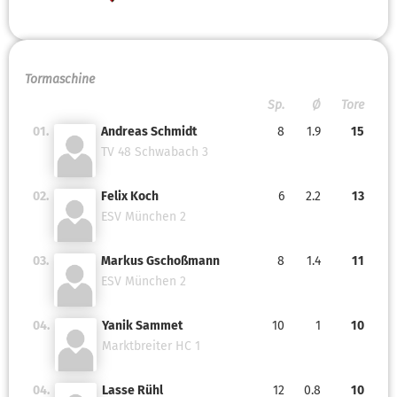
Tormaschine
Sp.
Ø
Tore
01.
Andreas Schmidt
8
1.9
15
TV 48 Schwabach 3
02.
Felix Koch
6
2.2
13
ESV München 2
03.
Markus Gschoßmann
8
1.4
11
ESV München 2
04.
Yanik Sammet
10
1
10
Marktbreiter HC 1
04.
Lasse Rühl
12
0.8
10