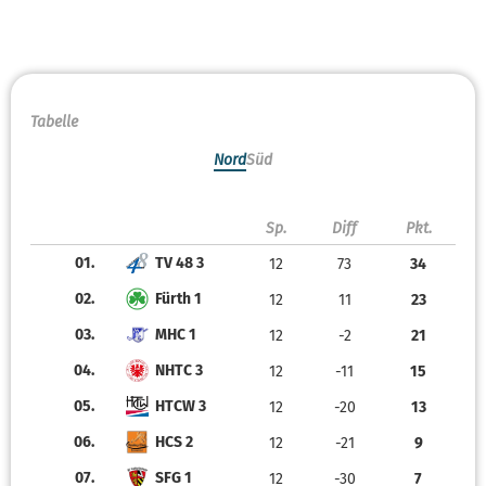
Tabelle
Nord
Süd
Sp.
Diff
Pkt.
01.
TV 48 3
12
73
34
02.
Fürth 1
12
11
23
03.
MHC 1
12
-2
21
04.
NHTC 3
12
-11
15
05.
HTCW 3
12
-20
13
06.
HCS 2
12
-21
9
07.
SFG 1
12
-30
7