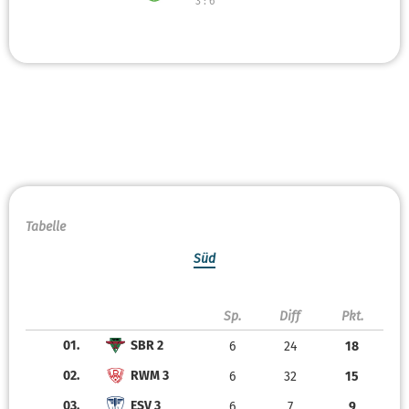
3 : 6
Tabelle
Süd
Sp.
Diff
Pkt.
01.
SBR 2
6
24
18
02.
RWM 3
6
32
15
03.
ESV 3
6
7
9