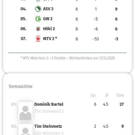
04.
ASV 3
6
1
9
05.
GW 2
6
-5
6
06.
Höki 2
6
-6
6
07.
MTV 2 *
6
-53
-3
* MTV München 2: −3 Punkte – Nichtantreten am 13.12.2025
Tormaschine
Sp.
Ø
Tore
01.
Dominik Bartel
6
4.5
27
TSV Grünwald 2
02.
Tim Steinmetz
2
4.5
9
ASV München 3