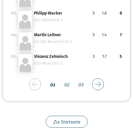
03.
Philipp Wacker
5
1.6
8
ASV München 3
04.
Martin Leitner
5
1.4
7
SB DJK Rosenheim 2
05.
Vinzenz Zehmisch
3
1.7
5
ESV München 3
01
02
03
Zur Startseite