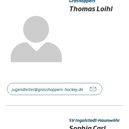
Grashoppers
Thomas Loihl
jugendleiter@grasshoppers-hockey.de
SV Ingolstadt-Haunwöhr
Sophia Carl