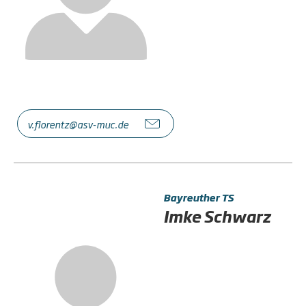
v.florentz@asv-muc.de
Bayreuther TS
Imke Schwarz