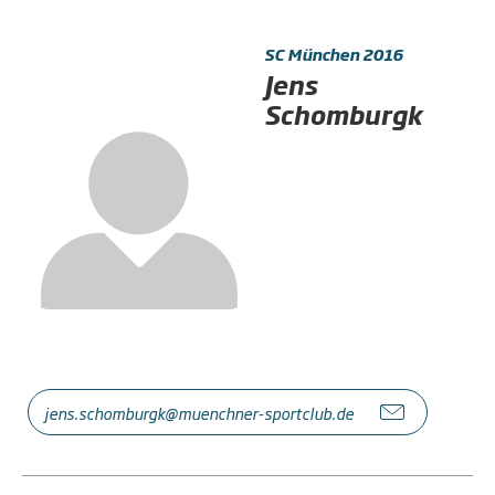
SC München 2016
Jens
Schomburgk
jens.schomburgk@muenchner-sportclub.de