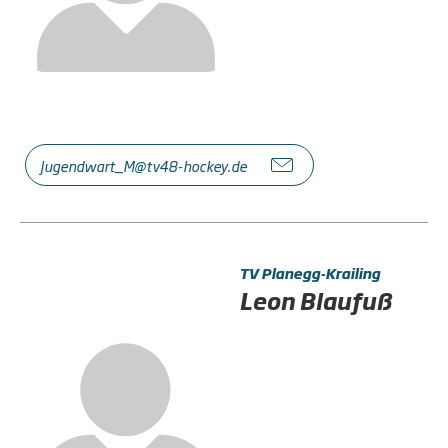
Jugendwart_M@tv48-hockey.de
TV Planegg-Krailing
Leon Blaufuß