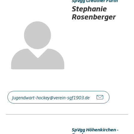
SpVgg Greuther Fürth
Stephanie
Rosenberger
Jugendwart-hockey@verein-sgf1903.de
SpVgg Höhenkirchen -