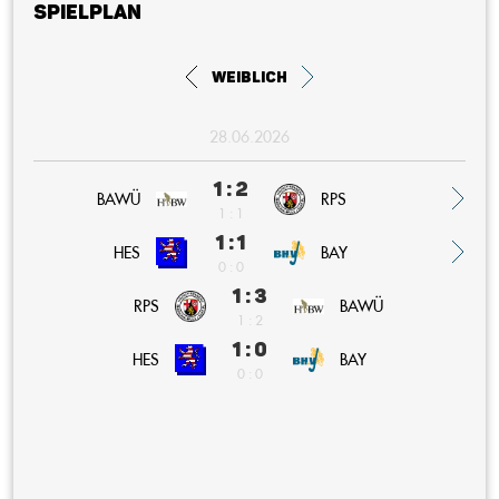
Spielplan
weiblich
28.06.2026
1 : 2
BAWÜ
RPS
1 : 1
1 : 1
BAY
HES
0 : 0
1 : 3
RPS
BAWÜ
1 : 2
1 : 0
BAY
HES
0 : 0