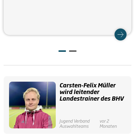
Carsten-Felix Müller
wird leitender
Landestrainer des BHV
Jugend
Verband
vor 2
Auswahlteams
Monaten