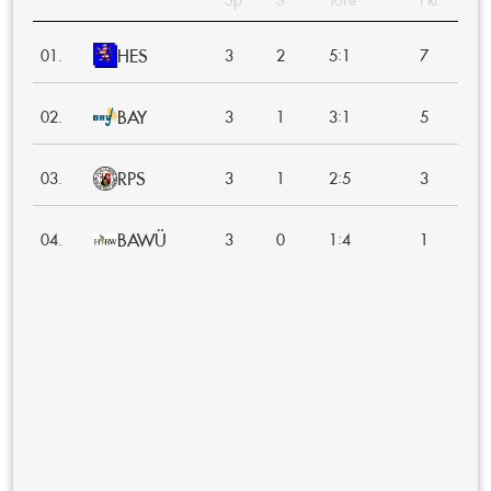
HES
:
01.
3
2
5
1
7
BAY
:
02.
3
1
3
1
5
RPS
:
03.
3
1
2
5
3
BAWÜ
:
04.
3
0
1
4
1