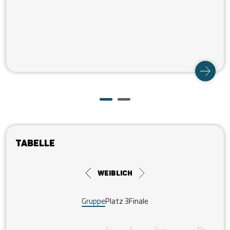
Tabelle
weiblich
Gruppe
Platz 3
Finale
Sp.
S
Tore
Pkt.