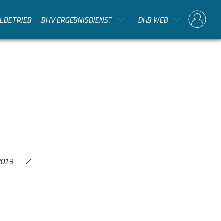
ELBETRIEB
BHV ERGEBNISDIENST
DHB WEB
2013