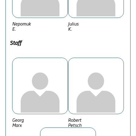
Nepomuk
Julius
E.
K.
Staff
Georg
Robert
Marx
Petsch