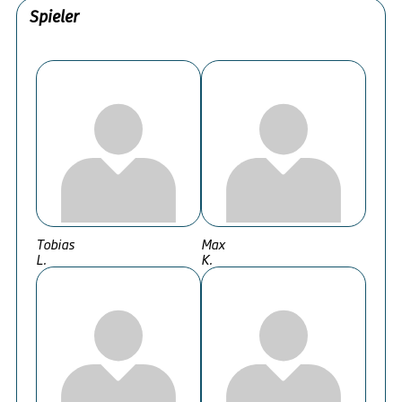
Spieler
Tobias
Max
L.
K.