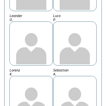
Leander
Luca
O.
P.
Lorenz
Sebastian
K.
A.