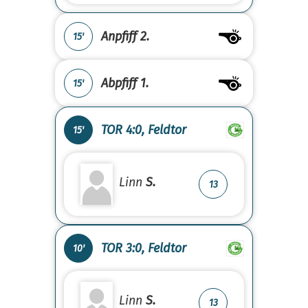
Anpfiff 2.
15'
Abpfiff 1.
15'
TOR 4:0, Feldtor
15'
Linn
S.
13
TOR 3:0, Feldtor
10'
Linn
S.
13