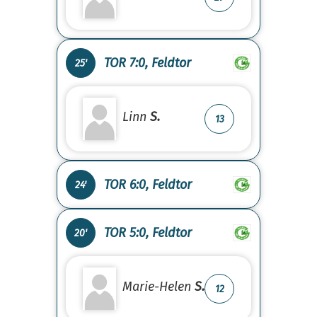
TOR 7:0, Feldtor
25'
Linn
S.
13
TOR 6:0, Feldtor
24'
TOR 5:0, Feldtor
20'
Marie-Helen
S.
12