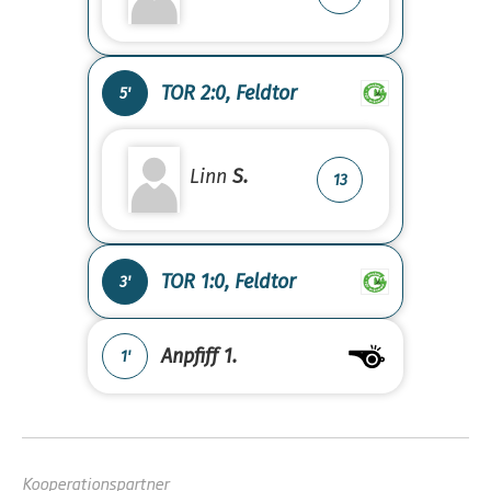
TOR 2:0, Feldtor
5'
Linn
S.
13
TOR 1:0, Feldtor
3'
Anpfiff 1.
1'
Kooperationspartner