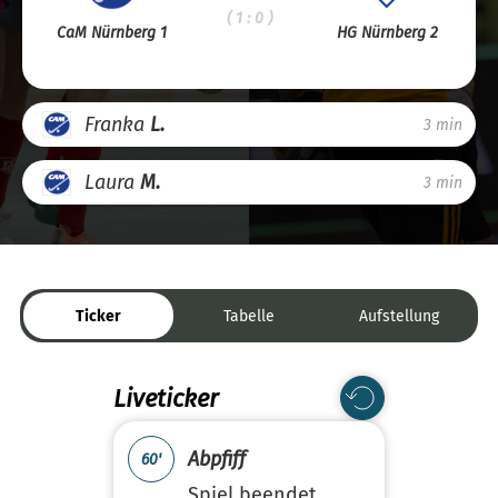
( 1 : 0 )
CaM Nürnberg 1
HG Nürnberg 2
Franka
L.
3 min
Laura
M.
3 min
Ticker
Tabelle
Aufstellung
Liveticker
Abpfiff
60'
Spiel beendet