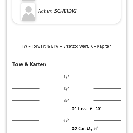
Achim
SCHEIDIG
TW = Torwart & ETW = Ersatztorwart, K = Kapitän
Tore & Karten
1/4
2/4
3/4
0:1
Lasse G., 40’
4/4
0:2
Carl M., 46’