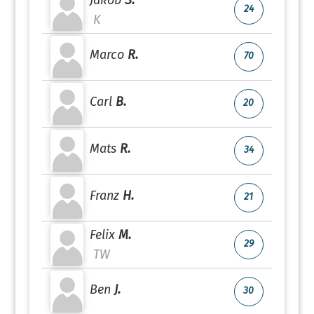
Jakob
S.
24
K
Marco
R.
70
Carl
B.
20
Mats
R.
34
Franz
H.
21
Felix
M.
29
TW
Ben
J.
30