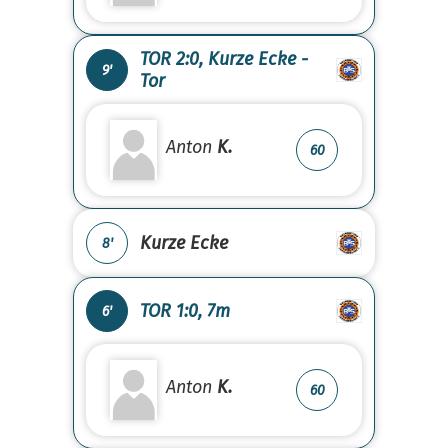
TOR 2:0, Kurze Ecke -
9'
Tor
Anton
K.
60
Kurze Ecke
8'
TOR 1:0, 7m
6'
Anton
K.
60