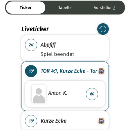
Ticker
Tabelle
Aufstellung
Liveticker
Abpfiff
24'
Spiel beendet
TOR 4:1, Kurze Ecke - Tor
18'
Anton
K.
60
Kurze Ecke
18'