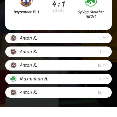
4 : 1
( 3 : 0 )
Bayreuther TS 1
SpVgg Greuther
Fürth 1
Anton
K.
6 min
Anton
K.
9 min
Anton
K.
10 min
Maximilian
H.
14 min
Anton
K.
18 min