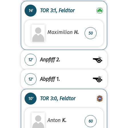
TOR 3:1, Feldtor
14'
Maximilian
H.
50
Anpfiff 2.
12'
Abpfiff 1.
12'
TOR 3:0, Feldtor
10'
Anton
K.
60