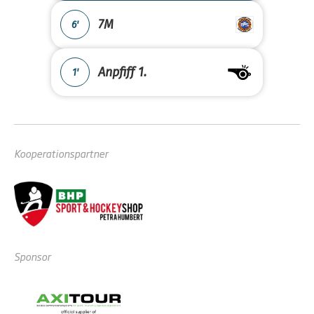
7M
6'
Anpfiff 1.
1'
Kooperationspartner
Sponsor