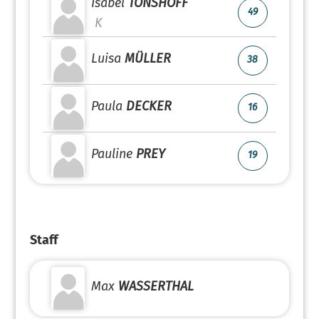
Isabel
TÖNSHOFF
49
K
Luisa
MÜLLER
38
Paula
DECKER
16
Pauline
PREY
19
Staff
Max
WASSERTHAL