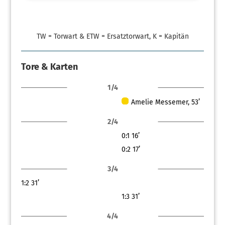
TW = Torwart & ETW = Ersatztorwart, K = Kapitän
Tore & Karten
1/4
Amelie Messemer, 53’
2/4
0:1
16’
0:2
17’
3/4
1:2
31’
1:3
31’
4/4