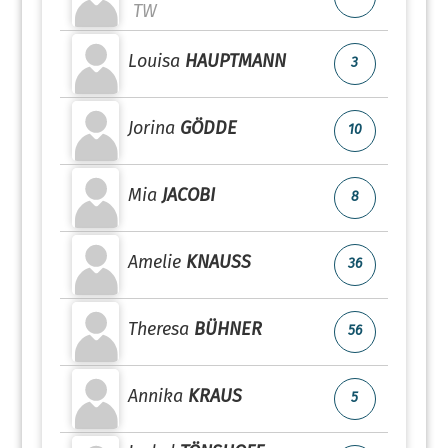
TW
Louisa
HAUPTMANN
3
Jorina
GÖDDE
10
Mia
JACOBI
8
Amelie
KNAUSS
36
Theresa
BÜHNER
56
Annika
KRAUS
5