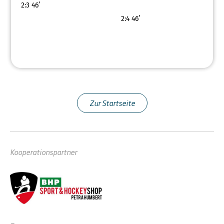
2:3
46’
2:4
46’
Zur Startseite
Kooperationspartner