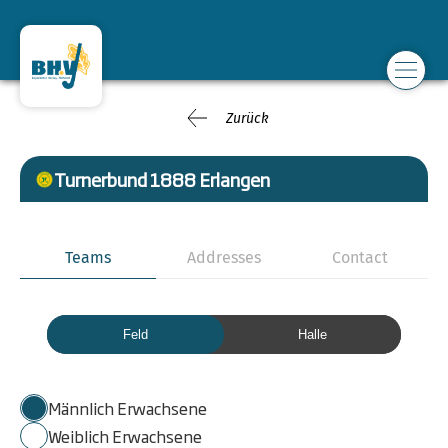
Zurück
Turnerbund 1888 Erlangen
Teams
Addresses
Contact
Feld
Halle
Männlich Erwachsene
Weiblich Erwachsene