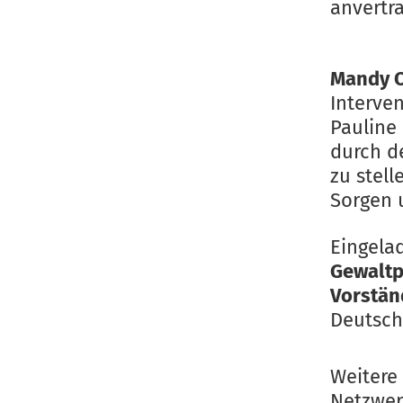
anvertr
Mandy 
Interve
Pauline
durch d
zu stell
Sorgen 
Eingela
Gewaltp
Vorstä
Deutsch
Weitere
Netzwer