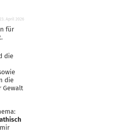
23. April 2026
n für
.
d die
sowie
m die
r Gewalt
Thema:
athisch
 mir