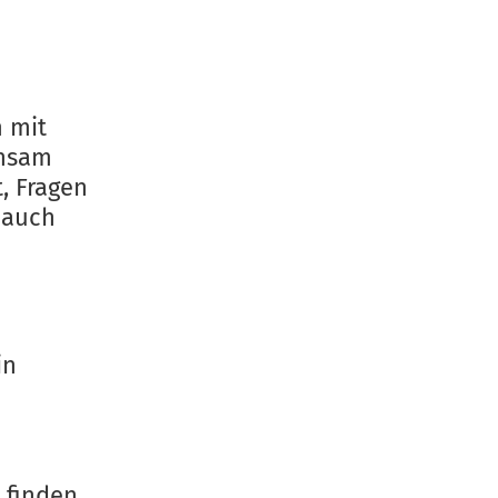
m mit
insam
, Fragen
r auch
in
 finden.