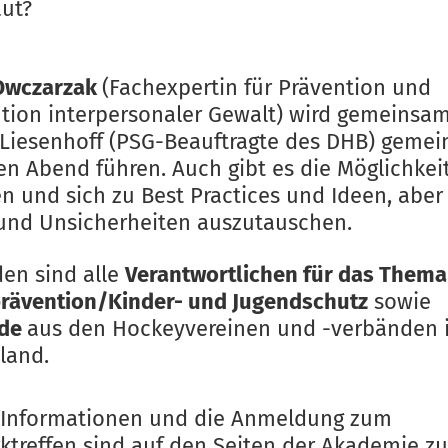
aut?
Owczarzak
(Fachexpertin für Prävention und
ntion interpersonaler Gewalt) wird gemeinsa
 Liesenhoff (PSG-Beauftragte des DHB) geme
en Abend führen. Auch gibt es die Möglichkeit
en und sich zu Best Practices und Ideen, abe
und Unsicherheiten auszutauschen.
den sind alle
Verantwortlichen für das Thema
rävention/Kinder- und Jugendschutz
sowie
nde
aus den Hockeyvereinen und -verbänden 
land.
 Informationen und die Anmeldung zum
ktreffen sind auf den Seiten der Akademie zu