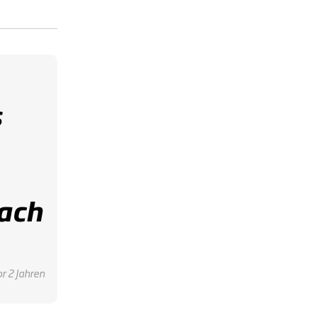
s
ach
or 2 Jahren