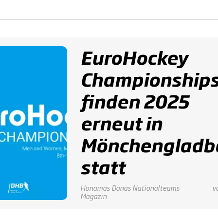
EuroHockey
Championship
finden 2025
erneut in
Mönchengladb
statt
Honamas
Danas
Nationalteams
v
Magazin