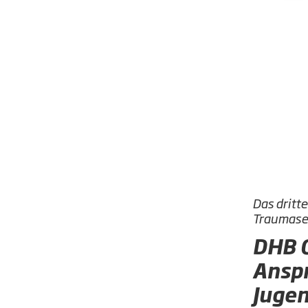
Das dritt
Traumasen
DHB O
Anspr
Jugen