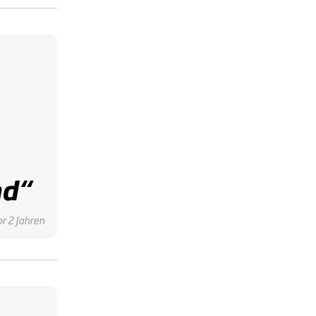
d“
or 2 Jahren