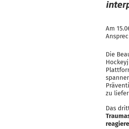
inter
Am 15.06
Ansprec
Die Bea
Hockeyj
Plattfo
spannen
Prävent
zu liefer
Das dri
Traumas
reagier